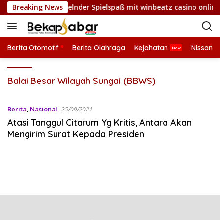
L
nnchancen und fesselnder Spielspaß mit winbeatz casino online 
Breaking News
a
n
g
s
Berita Otomotif
Berita Olahraga
Kejahatan
Nissan
u
n
Balai Besar Wilayah Sungai (BBWS)
g
k
e
Berita
,
Nasional
25/09/2021
k
Atasi Tanggul Citarum Yg Kritis, Antara Akan
o
Mengirim Surat Kepada Presiden
n
t
e
n