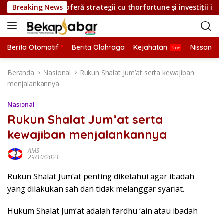
L
se pe care le oferă strategii cu thorfortune și investiții intelig
Breaking News
a
n
g
s
Berita Otomotif
Berita Olahraga
Kejahatan
Nissan
u
n
Beranda
Nasional
Rukun Shalat Jum’at serta kewajiban
g
menjalankannya
k
e
Nasional
k
Rukun Shalat Jum’at serta
o
kewajiban menjalankannya
n
t
AMS
e
29/10/2021
n
Rukun Shalat Jum’at penting diketahui agar ibadah
yang dilakukan sah dan tidak melanggar syariat.
Hukum Shalat Jum’at adalah fardhu ‘ain atau ibadah