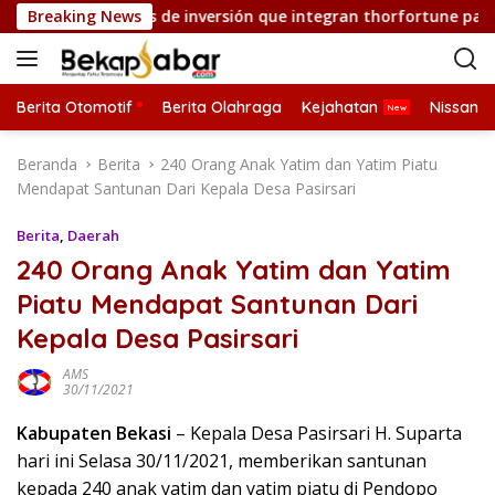
L
egias innovadoras de inversión que integran thorfortune para un
Breaking News
a
n
g
s
Berita Otomotif
Berita Olahraga
Kejahatan
Nissan
u
n
Beranda
Berita
240 Orang Anak Yatim dan Yatim Piatu
g
Mendapat Santunan Dari Kepala Desa Pasirsari
k
e
Berita
,
Daerah
k
240 Orang Anak Yatim dan Yatim
o
Piatu Mendapat Santunan Dari
n
t
Kepala Desa Pasirsari
e
n
AMS
30/11/2021
Kabupaten Bekasi
– Kepala Desa Pasirsari H. Suparta
hari ini Selasa 30/11/2021, memberikan santunan
kepada 240 anak yatim dan yatim piatu di Pendopo