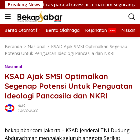
L
 chicken road e dicas para atravessar a rua com segurança
Breaking News
a
n
g
s
Berita Otomotif
Berita Olahraga
Kejahatan
Nissan
u
n
Beranda
Nasional
KSAD Ajak SMSI Optimalkan Segenap
g
Potensi Untuk Penguatan Ideologi Pancasila dan NKRI
k
e
Nasional
k
KSAD Ajak SMSI Optimalkan
o
Segenap Potensi Untuk Penguatan
n
t
Ideologi Pancasila dan NKRI
e
n
AMS
12/02/2022
bekapjabar.com Jakarta – KSAD Jenderal TNI Dudung
Abdurachman mengajak seluruh anggota Serikat