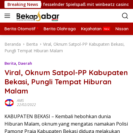
L
winnchancen und fesselnder Spielspaß mit winbeatz casino onli
Breaking News
a
n
g
s
Berita Otomotif
Berita Olahraga
Kejahatan
Nissan
u
n
Beranda
Berita
Viral, Oknum Satpol-PP Kabupaten Bekasi,
g
Pungli Tempat Hiburan Malam
k
e
Berita
,
Daerah
k
Viral, Oknum Satpol-PP Kabupaten
o
Bekasi, Pungli Tempat Hiburan
n
t
Malam
e
n
AMS
22/02/2022
KABUPATEN BEKASI – Kembali hebohkan dunia
Hiburan Malam, oknum yang mengatas namakan Polisi
Pamong Praja Kabupaten Bekasi diduga melakukan