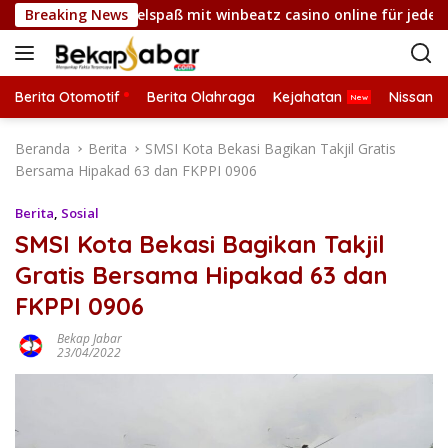
L
esselnder Spielspaß mit winbeatz casino online für jeden Nutz
Breaking News
a
n
g
s
Berita Otomotif
Berita Olahraga
Kejahatan
Nissan
u
n
Beranda
Berita
SMSI Kota Bekasi Bagikan Takjil Gratis
g
Bersama Hipakad 63 dan FKPPI 0906
k
e
Berita
,
Sosial
k
SMSI Kota Bekasi Bagikan Takjil
o
Gratis Bersama Hipakad 63 dan
n
t
FKPPI 0906
e
n
Bekap Jabar
23/04/2022