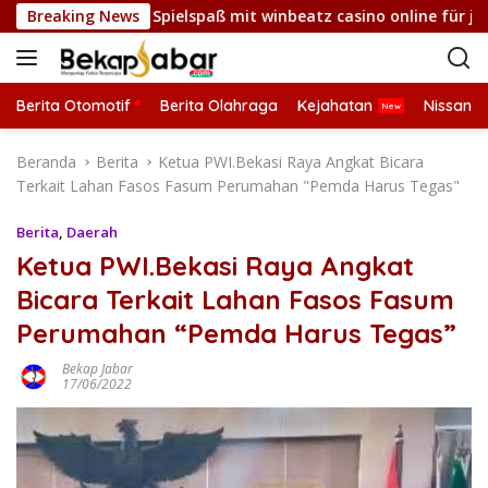
L
d fesselnder Spielspaß mit winbeatz casino online für jeden N
Breaking News
a
n
g
s
Berita Otomotif
Berita Olahraga
Kejahatan
Nissan
u
n
Beranda
Berita
Ketua PWI.Bekasi Raya Angkat Bicara
g
Terkait Lahan Fasos Fasum Perumahan "Pemda Harus Tegas"
k
e
Berita
,
Daerah
k
Ketua PWI.Bekasi Raya Angkat
o
Bicara Terkait Lahan Fasos Fasum
n
t
Perumahan “Pemda Harus Tegas”
e
n
Bekap Jabar
17/06/2022