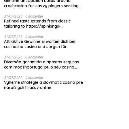
Genuine anticipation builds around
crashcasino for savvy players seeking
big wins
31/07/2026
0 Komentar
Refined taste extends from classic
tailoring to https://spinkings-
unitedkingdom.co.uk and beyond
31/07/2026
0 Komentar
Attraktive Gewinne erwarten dich bei
casinacho casino und sorgen für
Spannung
31/07/2026
0 Komentar
Diversão garantida e apostas seguras
com mooshportugal.pt, o seu casino
online de confiança
31/07/2026
0 Komentar
Výherné stratégie a slovmatic casino pre
náročných hráčov online