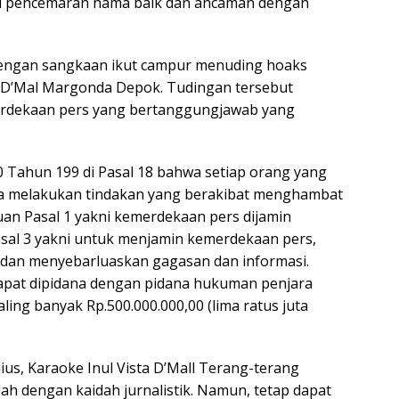
kni pencemaran nama baik dan ancaman dengan
n dengan sangkaan ikut campur menuding hoaks
ta D’Mal Margonda Depok. Tudingan tersebut
rdekaan pers yang bertanggungjawab yang
 Tahun 199 di Pasal 18 bahwa setiap orang yang
a melakukan tindakan yang berakibat menghambat
an Pasal 1 yakni kemerdekaan pers dijamin
asal 3 yakni untuk menjamin kemerdekaan pers,
dan menyebarluaskan gagasan dan informasi.
dapat dipidana dengan pidana hukuman penjara
ling banyak Rp.500.000.000,00 (lima ratus juta
jius, Karaoke Inul Vista D’Mall Terang-terang
lah dengan kaidah jurnalistik. Namun, tetap dapat