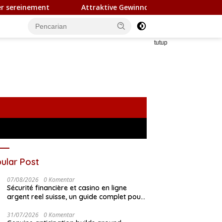
Attraktive Gewinnchancen erwarten dich mit https://nv
tutup
ular Post
07/08/2026
0 Komentar
Sécurité financière et casino en ligne
argent reel suisse, un guide complet pour
jouer sereinement
31/07/2026
0 Komentar