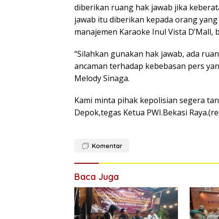
diberikan ruang hak jawab jika kebera
jawab itu diberikan kepada orang yang
manajemen Karaoke Inul Vista D’Mall, 
“Silahkan gunakan hak jawab, ada ruan
ancaman terhadap kebebasan pers yan
Melody Sinaga.
Kami minta pihak kepolisian segera t
Depok,tegas Ketua PWI.Bekasi Raya.(re
Komentar
Baca Juga