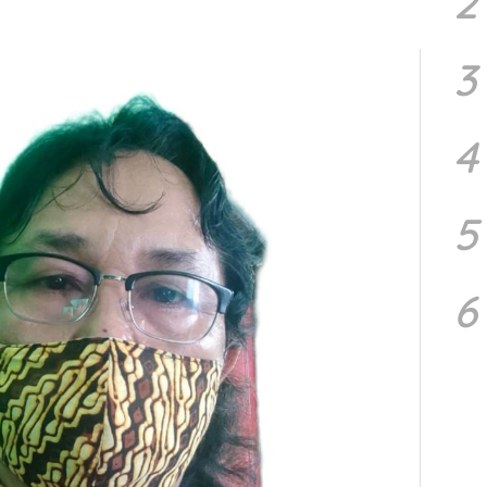
2
3
4
5
6