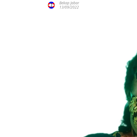
Bekap Jabar
13/09/2022