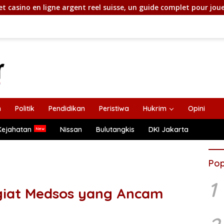
igne argent reel suisse, un guide complet pour jouer sereinement
h
Politik
Pendidikan
Peristiwa
Hukrim
Opini
Kejahatan
Nissan
Bulutangkis
DKI Jakarta
Pop
1
giat Medsos yang Ancam