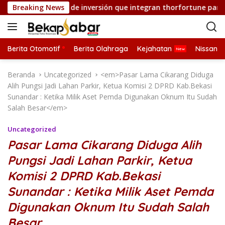
L
gias innovadoras de inversión que integran thorfortune para un
Breaking News
a
n
g
s
Berita Otomotif
Berita Olahraga
Kejahatan
Nissan
u
n
Beranda
Uncategorized
<em>Pasar Lama Cikarang Diduga
g
Alih Pungsi Jadi Lahan Parkir, Ketua Komisi 2 DPRD Kab.Bekasi
k
Sunandar : Ketika Milik Aset Pemda Digunakan Oknum Itu Sudah
e
Salah Besar</em>
k
o
Uncategorized
n
Pasar Lama Cikarang Diduga Alih
t
Pungsi Jadi Lahan Parkir, Ketua
e
n
Komisi 2 DPRD Kab.Bekasi
Sunandar : Ketika Milik Aset Pemda
Digunakan Oknum Itu Sudah Salah
Besar