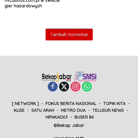
nvcasinos.com.pl w świecie
gier hazardowych
Tambah Komentar
[ NETWORK ]
FOKUS BERITA NASIONAL
TOPIK KITA
KLISE
SATU ARAH
METRO DUA
TELUSUR NEWS
HIPAKAD63
BUSER 86
©Bekap Jabar