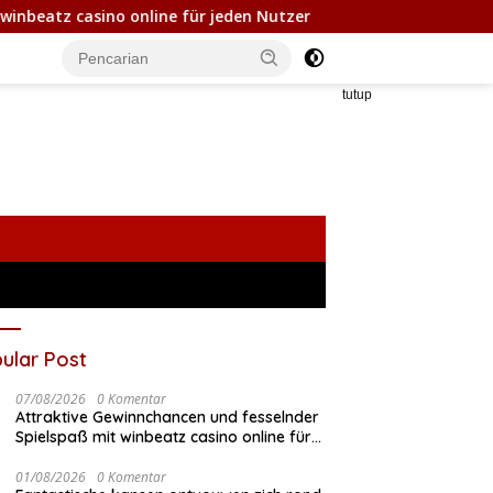
tz casino online für jeden Nutzer
Adventure awaits pla
tutup
ular Post
07/08/2026
0 Komentar
Attraktive Gewinnchancen und fesselnder
Spielspaß mit winbeatz casino online für
jeden Nutzer
01/08/2026
0 Komentar