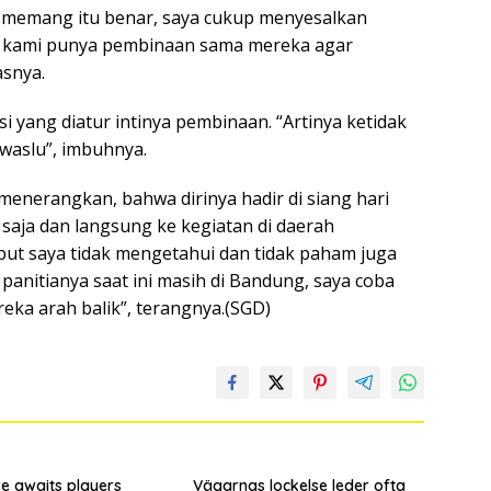
lau memang itu benar, saya cukup menyesalkan
ya kami punya pembinaan sama mereka agar
asnya.
i yang diatur intinya pembinaan. “Artinya ketidak
awaslu”, imbuhnya.
enerangkan, bahwa dirinya hadir di siang hari
saja dan langsung ke kegiatan di daerah
ebut saya tidak mengetahui dan tidak paham juga
 panitianya saat ini masih di Bandung, saya coba
eka arah balik”, terangnya.(SGD)
e awaits players
Vägarnas lockelse leder ofta