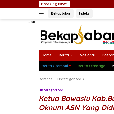
Langsung
Breaking News
ke
konten
BekapJabar
Indeks
tutup
Home
Berita
Nasional
Daera
Berita Otomotif
Berita Olahraga
Beranda
Uncategorized
Uncategorized
Ketua Bawaslu Kab.Be
Oknum ASN Yang Didu