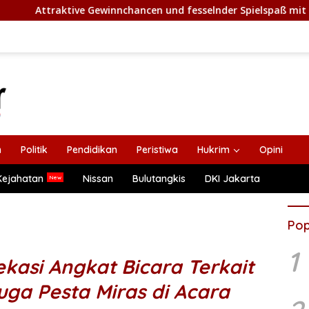
Attraktive Gewinnchancen und fesselnder Spielspaß mit winbea
h
Politik
Pendidikan
Peristiwa
Hukrim
Opini
Kejahatan
Nissan
Bulutangkis
DKI Jakarta
Pop
1
kasi Angkat Bicara Terkait
ga Pesta Miras di Acara