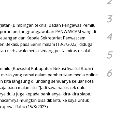
2
3
giatan (Bimbingan teknis) Badan Pengawas Pemilu
 laporan pertanggungjawaban PANWASCAM yang di
4
a Keuangan dan Kepala Sekretariat Panwascam
ten Bekasi, pada Senin malam (13/3/2023). diduga
an oleh awak media sedang pesta miras disalah
5
emilu (Bawaslu) Kabupaten Bekasi Syaiful Bachri
6
 miras yang ramai dalam pemberitaan media online.
 kita langsung di undang semuanya keluar kota
aja pada malam itu. “Jadi saya harus cek dulu
nya dulu juga kepada panitianya, kira-kira siapa.
acamnya mungkin bisa dibantu ke saya untuk
ucapnya. Rabu (15/3/2023).