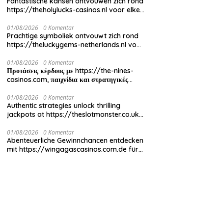
Fantastische kansen ontvouwen zich rond
https://theholylucks-casinos.nl voor elke
speler
01/08/2026
0 Komentar
Prachtige symboliek ontvouwt zich rond
https://theluckygems-netherlands.nl voor
een betekenisvolle ervaring
01/08/2026
0 Komentar
Προτάσεις κέρδους με https://the-nines-
casinos.com, παιχνίδια και στρατηγικές
νίκης
01/08/2026
0 Komentar
Authentic strategies unlock thrilling
jackpots at https://theslotmonster.co.uk
and maximize your winning potential
01/08/2026
0 Komentar
Abenteuerliche Gewinnchancen entdecken
mit https://wingagascasinos.com.de für
unvergessliche Momente