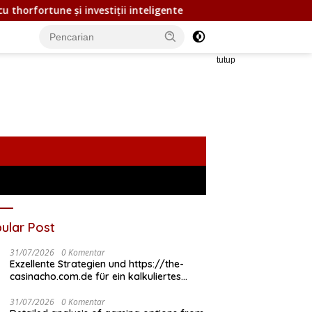
rfortune și investiții inteligente
Vermogenstoename doo
tutup
ular Post
31/07/2026
0 Komentar
Exzellente Strategien und https://the-
casinacho.com.de für ein kalkuliertes
Spielvergnügen
31/07/2026
0 Komentar