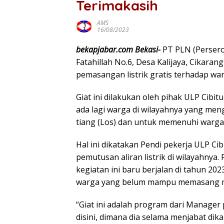
Terimakasih
AMS
16/08/2023
bekapjabar.com Bekasi-
PT PLN (Persero)
Fatahillah No.6, Desa Kalijaya, Cikar
pemasangan listrik gratis terhadap war
Giat ini dilakukan oleh pihak ULP Cibi
ada lagi warga di wilayahnya yang men
tiang (Los) dan untuk memenuhi warg
Hal ini dikatakan Pendi pekerja ULP 
pemutusan aliran listrik di wilayahny
kegiatan ini baru berjalan di tahun 202
warga yang belum mampu memasang mau
“Giat ini adalah program dari Manager
disini, dimana dia selama menjabat di