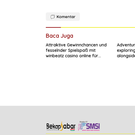
Komentar
Baca Juga
Attraktive Gewinnchancen und
Adventur
fesselnder Spielspaß mit
exploring
winbeatz casino online für
alongsid
jeden Nutzer