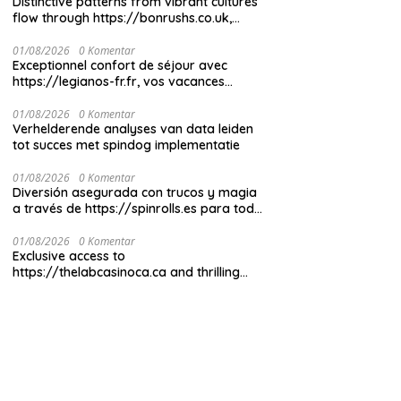
Distinctive patterns from vibrant cultures
flow through https://bonrushs.co.uk,
enriching your home
01/08/2026
0 Komentar
Exceptionnel confort de séjour avec
https://legianos-fr.fr, vos vacances
rêvées vous attendent
01/08/2026
0 Komentar
Verhelderende analyses van data leiden
tot succes met spindog implementatie
01/08/2026
0 Komentar
Diversión asegurada con trucos y magia
a través de https://spinrolls.es para toda
la familia
01/08/2026
0 Komentar
Exclusive access to
https://thelabcasinoca.ca and thrilling
casino experiences await