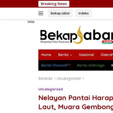
Langsung
Breaking News
ke
konten
BekapJabar
Indeks
tutup
Home
Berita
Nasional
Daera
Berita Otomotif
Berita Olahraga
Beranda
Uncategorized
Uncategorized
Nelayan Pantai Hara
Laut, Muara Gembon