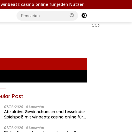
tz casino online für jeden Nutzer
Adventure awaits pla
tutup
ular Post
07/08/2026
0 Komentar
Attraktive Gewinnchancen und fesselnder
Spielspaß mit winbeatz casino online für
jeden Nutzer
01/08/2026
0 Komentar