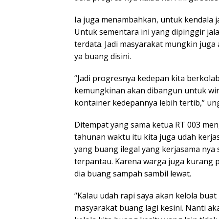
Ia juga menambahkan, untuk kendala ja
Untuk sementara ini yang dipinggir jal
terdata. Jadi masyarakat mungkin juga
ya buang disini.
“Jadi progresnya kedepan kita berkolab
kemungkinan akan dibangun untuk wir
kontainer kedepannya lebih tertib,” u
Ditempat yang sama ketua RT 003 men
tahunan waktu itu kita juga udah ker
yang buang ilegal yang kerjasama nya s
terpantau. Karena warga juga kurang p
dia buang sampah sambil lewat.
“Kalau udah rapi saya akan kelola bua
masyarakat buang lagi kesini. Nanti a