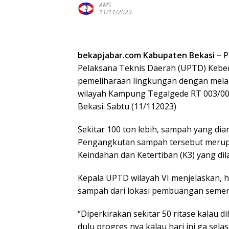
AMS
11/11/2023
bekapjabar.com Kabupaten Bekasi –
P
Pelaksana Teknis Daerah (UPTD) Keber
pemeliharaan lingkungan dengan mela
wilayah Kampung Tegalgede RT 003/001
Bekasi. Sabtu (11/112023)
Sekitar 100 ton lebih, sampah yang di
Pengangkutan sampah tersebut merupak
Keindahan dan Ketertiban (K3) yang dil
Kepala UPTD wilayah VI menjelaskan, ha
sampah dari lokasi pembuangan semen
“Diperkirakan sekitar 50 ritase kalau d
dulu progres nya kalau hari ini ga sela