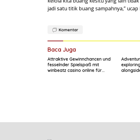
kelola kita buang kesitu yang lain tid
jadi satu titik buang sampahnya,” uca
Komentar
Baca Juga
Attraktive Gewinnchancen und
Adventur
fesselnder Spielspaß mit
exploring
winbeatz casino online für
alongsid
jeden Nutzer