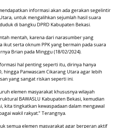
endapatkan informasi akan ada gerakan segelintir
Utara, untuk mengalihkan sejumlah hasil suara
i duduk di bangku DPRD Kabupaten Bekasi.
mentah mentah, karena dari narasumber yang
a ikut serta oknum PPK yang bermain pada suara
rnya Brian pada Minggu (18/02/2024).
ormasi hal penting seperti itu, dirinya hanya
, hingga Panwascam Cikarang Utara agar lebih
n yang sangat riskan seperti ini.
uruh elemen masyarakat khususnya wilayah
struktural BAWASLU Kabupaten Bekasi, kemudian
i, kita tingkatkan kewaspadaan dalam mengawal
ebagai wakil rakyat.” Terangnya.
uk semua elemen masyarakat agar berperan aktif