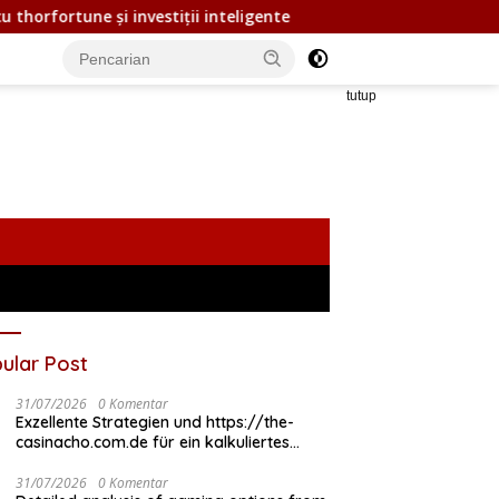
tune și investiții inteligente
Vermogenstoename door s
tutup
ular Post
31/07/2026
0 Komentar
Exzellente Strategien und https://the-
casinacho.com.de für ein kalkuliertes
Spielvergnügen
31/07/2026
0 Komentar