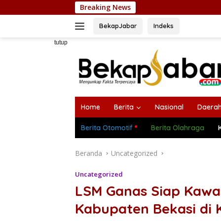
Langsung
Breaking News
A
ke
konten
BekapJabar
Indeks
tutup
Home
Berita
Nasional
Daera
Berita Otomotif
Berita Olahraga
Beranda
Uncategorized
Uncategorized
LSM Ganas Siap Kawal
Kabupaten Bekasi di