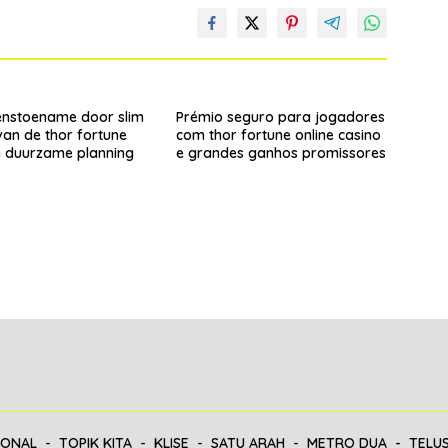
nstoename door slim
Prémio seguro para jogadores
van de thor fortune
com thor fortune online casino
 duurzame planning
e grandes ganhos promissores
IONAL
TOPIK KITA
KLISE
SATU ARAH
METRO DUA
TELU