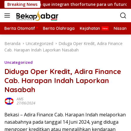
L
doras de inversión que integran thorfortune para un futuro fina
Breaking News
a
n
g
s
Berita Otomotif
Berita Olahraga
Kejahatan
Nissan
u
n
Beranda
Uncategorized
Diduga Oper Kredit, Adira Finance
g
Cab. Harapan Indah Laporkan Nasabah
k
e
Uncategorized
k
Diduga Oper Kredit, Adira Finance
o
Cab. Harapan Indah Laporkan
n
t
Nasabah
e
n
AMS
27/06/2024
Bekasi – Adira Finance Cab. Harapan Indah melaporkan
nasabahnya pada tanggal 14 Juni 2024, yang diduga
mengoper kreditkan atau mengalihkan kendaraan