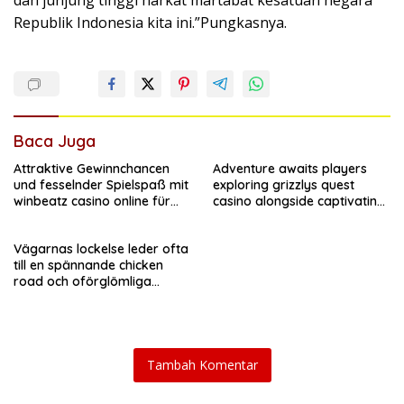
dan junjung tinggi harkat martabat kesatuan negara
Republik Indonesia kita ini.”Pungkasnya.
Baca Juga
Attraktive Gewinnchancen
Adventure awaits players
und fesselnder Spielspaß mit
exploring grizzlys quest
winbeatz casino online für
casino alongside captivating
jeden Nutzer
features
Vägarnas lockelse leder ofta
till en spännande chicken
road och oförglömliga
äventyr
Tambah Komentar