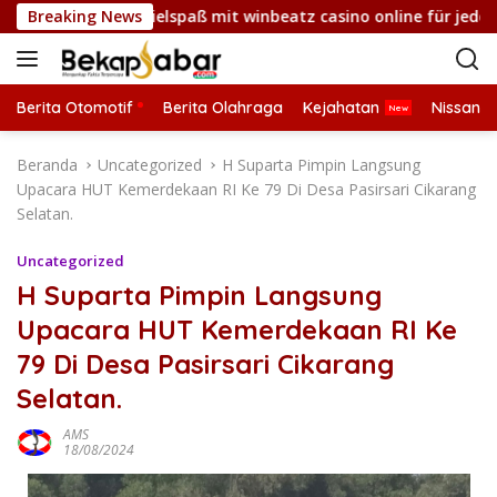
L
 fesselnder Spielspaß mit winbeatz casino online für jeden Nu
Breaking News
a
n
g
s
Berita Otomotif
Berita Olahraga
Kejahatan
Nissan
u
n
Beranda
Uncategorized
H Suparta Pimpin Langsung
g
Upacara HUT Kemerdekaan RI Ke 79 Di Desa Pasirsari Cikarang
k
Selatan.
e
k
Uncategorized
o
H Suparta Pimpin Langsung
n
Upacara HUT Kemerdekaan RI Ke
t
e
79 Di Desa Pasirsari Cikarang
n
Selatan.
AMS
18/08/2024