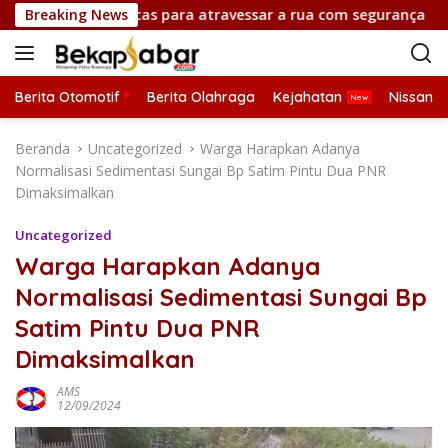
L
icken road e dicas para atravessar a rua com segurança
Breaking News
a
n
g
s
Berita Otomotif
Berita Olahraga
Kejahatan
Nissan
u
n
Beranda
Uncategorized
Warga Harapkan Adanya
g
Normalisasi Sedimentasi Sungai Bp Satim Pintu Dua PNR
k
Dimaksimalkan
e
k
Uncategorized
o
Warga Harapkan Adanya
n
Normalisasi Sedimentasi Sungai Bp
t
e
Satim Pintu Dua PNR
n
Dimaksimalkan
AMS
12/09/2024