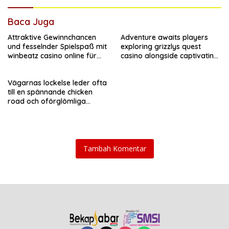
Baca Juga
Attraktive Gewinnchancen
Adventure awaits players
und fesselnder Spielspaß mit
exploring grizzlys quest
winbeatz casino online für
casino alongside captivating
jeden Nutzer
features
Vägarnas lockelse leder ofta
till en spännande chicken
road och oförglömliga
äventyr
Tambah Komentar