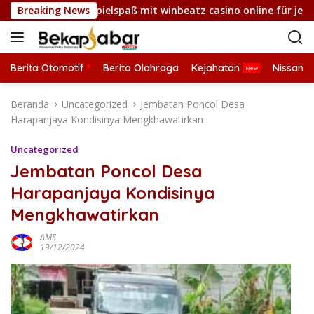
L
nd fesselnder Spielspaß mit winbeatz casino online für jeden 
Breaking News
a
n
g
s
Berita Otomotif
Berita Olahraga
Kejahatan
Nissan
u
n
Beranda
Uncategorized
Jembatan Poncol Desa
g
Harapanjaya Kondisinya Mengkhawatirkan
k
e
Uncategorized
k
Jembatan Poncol Desa
o
Harapanjaya Kondisinya
n
t
Mengkhawatirkan
e
n
AMS
19/12/2024