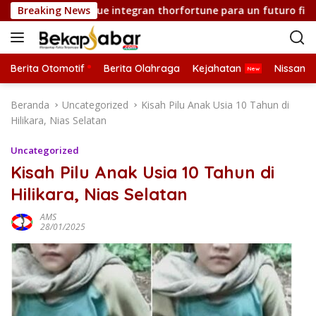
L
s de inversión que integran thorfortune para un futuro financi
Breaking News
a
n
g
s
Berita Otomotif
Berita Olahraga
Kejahatan
Nissan
u
n
Beranda
Uncategorized
Kisah Pilu Anak Usia 10 Tahun di
g
Hilikara, Nias Selatan
k
e
Uncategorized
k
Kisah Pilu Anak Usia 10 Tahun di
o
Hilikara, Nias Selatan
n
t
AMS
e
28/01/2025
n