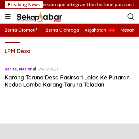
L
innovadoras de inversión que integran thorfortune para un futu
Breaking News
a
n
g
s
Berita Otomotif
Berita Olahraga
Kejahatan
Nissan
u
n
LPM Desa
g
k
e
Berita
,
Nasional
25/09/2021
k
Karang Taruna Desa Pasirsari Lolos Ke Putaran
o
Kedua Lomba Karang Taruna Teladan
n
t
e
n