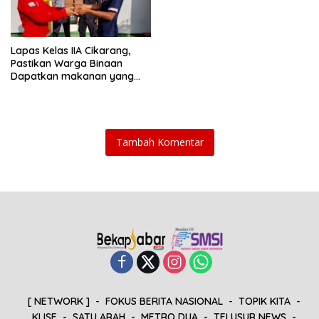
Lapas Kelas IIA Cikarang,
Pastikan Warga Binaan
Dapatkan makanan yang
berkualitas dan bergizi
sesuai dengan ketentuan
yang berlaku
Tambah Komentar
[ NETWORK ]
FOKUS BERITA NASIONAL
TOPIK KITA
KLISE
SATU ARAH
METRO DUA
TELUSUR NEWS