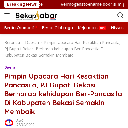
L
vestiții inteligente
Breaking News
Vermogenstoename door slim gebrui
a
n
g
s
Berita Otomotif
Berita Olahraga
Kejahatan
Nissan
u
n
Beranda
Daerah
Pimpin Upacara Hari Kesaktian Pancasila,
g
PJ Bupati Bekasi Berharap kehidupan Ber-Pancasila Di
k
Kabupaten Bekasi Semakin Membaik
e
k
Daerah
o
Pimpin Upacara Hari Kesaktian
n
Pancasila, PJ Bupati Bekasi
t
e
Berharap kehidupan Ber-Pancasila
n
Di Kabupaten Bekasi Semakin
Membaik
AMS
01/10/2023