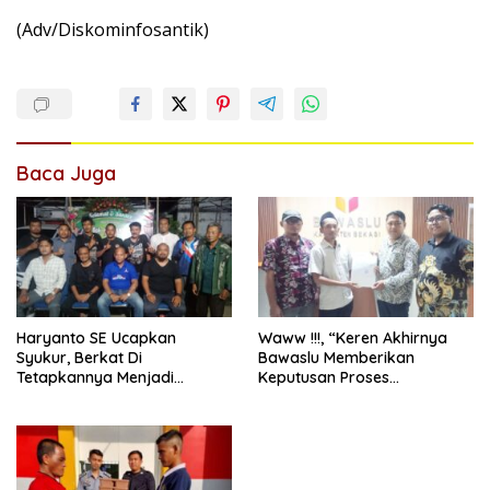
(Adv/Diskominfosantik)
Baca Juga
Haryanto SE Ucapkan
Waww !!!, “Keren Akhirnya
Syukur, Berkat Di
Bawaslu Memberikan
Tetapkannya Menjadi
Keputusan Proses
Anggota DPRD Kabupaten
Pemenangan ,Pelanggaran
Bekasi.
Administrasi Kepada Kuasa
Hukum H.SARIM SAEPUDIN